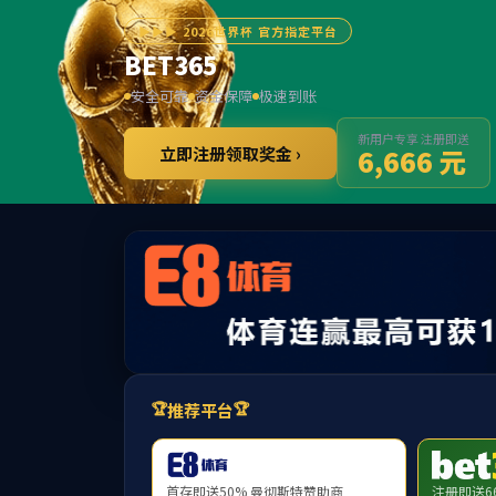
网站首页
机构设置
党的建设
PA电
网站首页
>
正文
强师德 