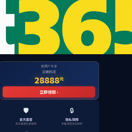
学校首页
|
中文版
|
English
考核
工资福利
下载中心
康专题培训