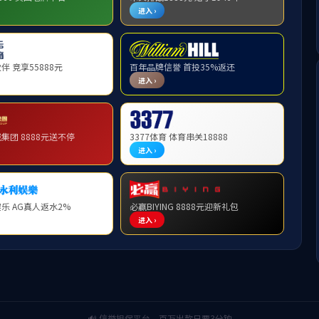
抱歉
可能是由下列问题导致的：
当前页面发生错误， 请联系管理员（错误标识码：UMAHF），或
持续加强教师队伍思想政治与职业道德建设，提升
线，4月22日下午，PA电子在二报告厅举办2
行政管理人员工参加本次专题培训。
能、底线守牢三大主题，内容系统、针对性强。马
引导参训教职工坚定育人初心、恪守职业规范，把