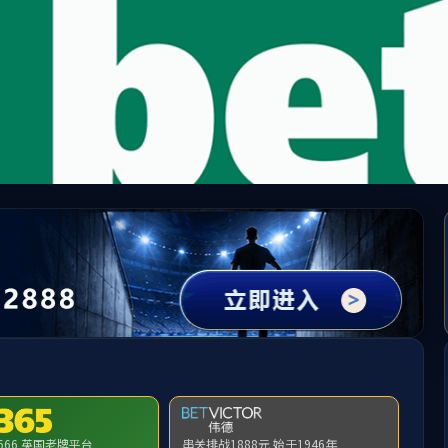
PA电子官方-游戏试玩|PLAYACE GAME
子
服务指南
师资队伍
人才招聘
人才选拔及
润心灵 守底线——2026年师德师风与心理健
作者：刘洪作 时间：2026-04-23 点击数：
PA电子官方-游戏试玩|PLAYACE GAME
系统发生错误