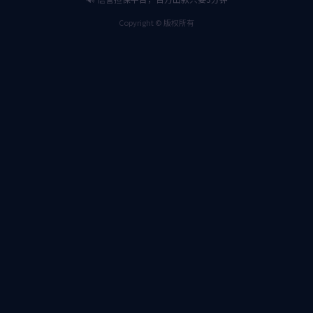
轻松快乐的人——压力应对与情绪管理，结合案例
投入工作。统战部统战科副科长艾雅琴开展宗教政
守纪律规矩，强化风险防范意识，共同守护校园安
互动体验相结合的方式，帮助新入职教职工明确师