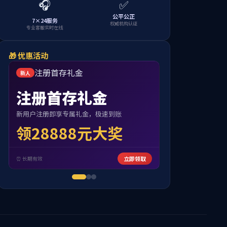
稍后重试
新入职教职工心理健康素养与压力调
026年师德师风与心理健康专题培训，
克思主义学院田小玲副教授以弘扬教
教育家精神融入教育教学全过程。心