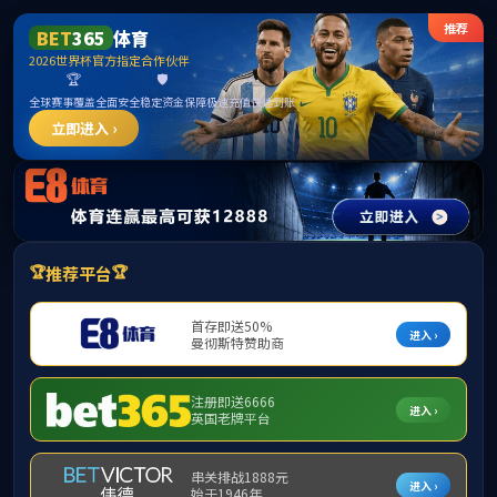
PA电子官方-游戏试玩|PLAYACE GAME
网站首页
机构设置
党的建设
PA电子
服务
网站首页
>
下载中心
下载中心
PA电子人
PA电子职
继续教育
校聘临时工
职称评聘
金丰劳务派