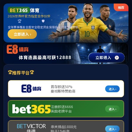
PA电子官方-游戏试玩|PLAYACE GAME
网站首页
机构设置
党的建设
PA电子
服务