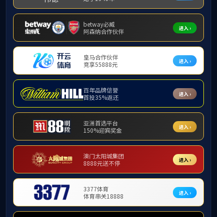
以教育家精神为引领，更高质量推进人才强校工程—...
人事动态
P
PA电子举办“教师心理健康与自我关怀”专题讲座
关
强师德 润心灵 守底线——2026年师德师风与心理健康…
智汇潇湘 才聚校园——PA电子组团赴六大城市参加引才…
P
“我为群众办实事”——PA电子开展2025年度职称评审资…
P
PA电子荣获2024年度湖南省高校教师岗前培训管理工作先…
P
2025年新进教职工开展实践学习
学校召开庆祝第41个教师节座谈会暨“从教三十年”表…
P
PA电子举行2025年新进教职工岗前培训
P
我为群众办实事 PA电子开展2024年度职称评审资格集中…
P