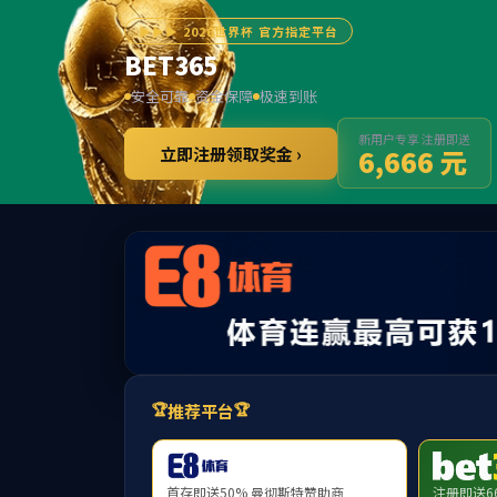
网站首页
机构设置
党的建设
PA电
网站首页
>
师资队伍
师资队伍
继续教育
职称评聘