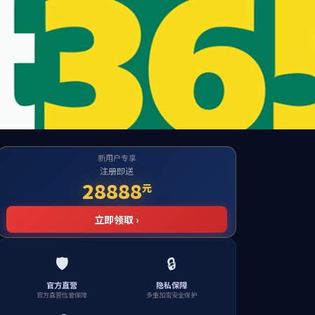
学校首页
|
中文版
|
English
考核
工资福利
下载中心